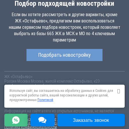
Подбор подходящей новостройки
Если вы хотите рассмотреть и другие варианты, кроме
ЖК «Остафьево», предлагаем вам воспользоваться
нашим сервисом подбора новостроек, который позволяет
выбрать из базы 665 ЖК в МСК и МО по 4 ключевым
параметрам
Подобрать новостройку
ЖК «Остафьево»
Россия
Москва
Москва, жилой комплекс Остафьево, к23
ostafevo.novopoisk.msk.ru
Купить квартиру в новом жилом комплексе
«Остафьево» от «Группа «Самолет»» в Новомосковском АО. Квартиры
Используя сайт, вы соглашаетесь на обработку данных в Cookies для
различных планировок от 7.15 млн рублей!
корректной работы сайта, вашей персонализации и других целей,
предусмотренных
Политикой
Новостройки Санкт-Петербурга
Новостройки Москвы
Информация на сайте взята из открытых источников, не является
публичной офертой и распространяется для ознакомления.
Пользовательское соглашение
Соглашение о размещении
Заказать звонок
Пояснение об информационно-рекламном характере сведений
Политика конфиденциальности