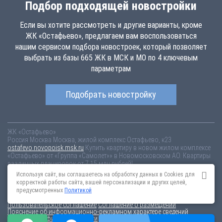
Подбор подходящей новостройки
Если вы хотите рассмотреть и другие варианты, кроме
ЖК «Остафьево», предлагаем вам воспользоваться
нашим сервисом подбора новостроек, который позволяет
выбрать из базы 665 ЖК в МСК и МО по 4 ключевым
параметрам
Подобрать новостройку
ЖК «Остафьево»
Россия
Москва
Москва, жилой комплекс Остафьево, к23
ostafevo.novopoisk.msk.ru
Купить квартиру в новом жилом комплексе
«Остафьево» от «Группа «Самолет»» в Новомосковском АО. Квартиры
различных планировок от 7.15 млн рублей!
Используя сайт, вы соглашаетесь на обработку данных в Cookies для
Новостройки Санкт-Петербурга
Новостройки Москвы
корректной работы сайта, вашей персонализации и других целей,
Информация на сайте взята из открытых источников, не является
предусмотренных
Политикой
публичной офертой и распространяется для ознакомления.
Пользовательское соглашение
Соглашение о размещении
Пояснение об информационно-рекламном характере сведений
Политика конфиденциальности